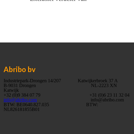
Abribo bv
Industriepark-Drongen 14/207 Katwijkerbroek 37 A
B-9031 Drongen NL-2223 XN
Katwijk
+32 (0)9 384 07 79 +31 (0)6 23 11 32 04
info@abribo.com
info@abribo.com
BTW: BE0640.827.035 BTW:
NL826181855B01