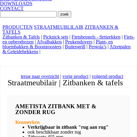
DOWNLOADS
CONTACT
PRODUCTEN
STRAATMEUBLILAIR
ZITBANKEN &
TAFELS
Zitbanken & Tafels
|
Picknick sets
|
Fietsbeugels - fietsrekken
|
Fiets-
en opbergboxen
|
Afvalbakken
|
Peukendovers
|
Plant- en
bloembakken & Boomroosters
|
Buitengrill
|
Pergola’s
|
Afzetpalen
& Geleidehekkens
|
terug naar overzicht
|
vorig product
|
volgend product
Straatmeubilair | Zitbanken & tafels
AMETISTA ZITBANK MET &
ZONDER RUG
Kenmerken
Verkrijgbaar in zitbank "rug aan rug"
ook beschikbaar zonder rug
Zithoogte 455 mm