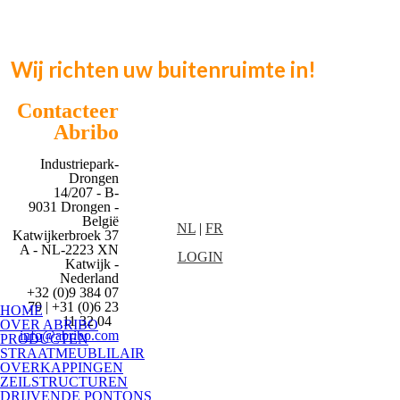
Wij richten uw buitenruimte in!
Contacteer
Abribo
Industriepark-
Drongen
14/207 - B-
9031 Drongen -
België
NL
|
FR
Katwijkerbroek 37
A - NL-2223 XN
LOGIN
Katwijk -
Nederland
+32 (0)9 384 07
79 | +31 (0)6 23
HOME
11 32 04
OVER ABRIBO
info@abribo.com
PRODUCTEN
STRAATMEUBLILAIR
OVERKAPPINGEN
ZEILSTRUCTUREN
DRIJVENDE PONTONS